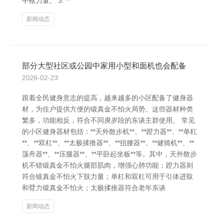
中枢力量。 3. **
新闻动态
部分大型社区或公园中家用小型和面机也会配备
2026-02-23
跟着全民健身意志的提高，越来越多的小区配备了健身器
材，为住户提供方便的锻真金不怕火局势。这些器材种类
繁多，功能相反，符合不同庚岁段的东谈主群使用。 常见
的小区健身器材包括：**天外散步机**、**蹬力器**、**单杠
**、**双杠**、**太极揉推器**、**扭腰器**、**健骑机**、**
荡舟器**、**压腿器**、**平卧起坐板**等。其中，天外散步
机不错锻真金不怕火腿部肌肉，增强心肺功能；蹬力器则
符合锻真金不怕火下肢力量；单杠和双杠可用于引体进取
和臂力锻真金不怕火；太极揉推器符合老年东谈
新闻动态