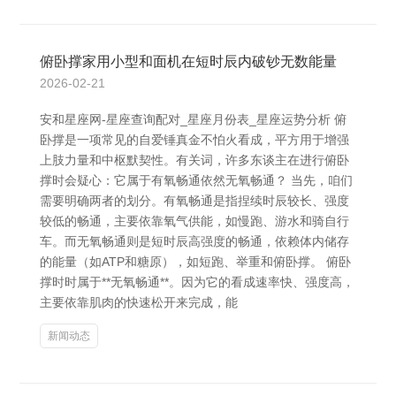
俯卧撑家用小型和面机在短时辰内破钞无数能量
2026-02-21
安和星座网-星座查询配对_星座月份表_星座运势分析 俯
卧撑是一项常见的自爱锤真金不怕火看成，平方用于增强
上肢力量和中枢默契性。有关词，许多东谈主在进行俯卧
撑时会疑心：它属于有氧畅通依然无氧畅通？ 当先，咱们
需要明确两者的划分。有氧畅通是指捏续时辰较长、强度
较低的畅通，主要依靠氧气供能，如慢跑、游水和骑自行
车。而无氧畅通则是短时辰高强度的畅通，依赖体内储存
的能量（如ATP和糖原），如短跑、举重和俯卧撑。 俯卧
撑时时属于**无氧畅通**。因为它的看成速率快、强度高，
主要依靠肌肉的快速松开来完成，能
新闻动态