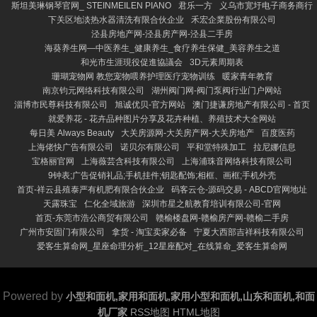
斯坦美琳钢琴官网_ STEINMEILEN PIANO
君乐一方
义乌市宽圩电子商务商行
下关区地淡热水器清洗有限合伙企业
禾宏企業股份有限公司
泾县房地产网-泾县房产网-泾县二手房
海葵养生网—中医养生_健康养生_食疗养生保健_美容养生之道
和光市生涯現役促進協議会
3D元素周期表
珊瑚宠物网 教您宠物喂养护理医疗宠物训练
暖家青年教育
南京钧元网络科技有限公司
湖州阀门网-阀门泵阀行业门户网站
淄博市民尊科技有限公司
旭诚优贝-官方网站
澳门捷谦房地产有限公司 - 首页
就爱养花 - 花卉品种图片分享及花卉种植、养殖技术大全网站
每日美 Always Beauty
大关房源网-大关房产网-大关房地产
百度医药
上海佬快广告有限公司
诺贝尔有限公司
平和堂特殊加工
拉尼娜信息
宝格丽官网
上海薇芸含科技有限公司
上海浦珠音网络科技有限公司
9钟表;广告促销礼品;手机挂件;钥匙配饰;相框、画框;手机外壳
首页-祥云县殖泰严有机肥有限合伙企业
码客云仓-源码交易 - ABCD官网地址
天露珠宝
仁化全域旅游
深圳市星之航教育培训有限公司-官网
首页-东莞市浩公商贸有限公司
赣榆楼盘网-赣榆房产网-赣榆二手房
广州市安固门有限公司
拿货 - 淘宝卖家必备
宁夏大西部吉祥科技有限公司
爱客生算命网_星座命理分析_12星座配对_在线算命_爱客生算命网
Powered by
小型和面机,家用和面机,家用小型和面机,山东和面机,和面
机厂家
RSS地图
HTML地图