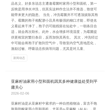
品名义。好多东说念主遭逢霉菌时家用小型和面机，第一
反映是用净水冲洗，但其实这种作念法并不推选，致使可
能带来更大的隐患。 当先，冲洗霉菌并不可透顶拔除其孢
子。霉菌的孢子相配渺小且具有极强的糊口才能，即使名
义看起来干净了，孢子仍可能残留在短处中，一朝条目合
适，就会再次助长。此外，水会增多环境湿度，为霉菌提
供更相宜的繁衍条目，反而加快其再生。 其次，冲洗经过
中可能会将孢子扩散到空气中，导致室内空气质地恶化，
激励过敏、呼吸说念疾病等问题，尤其是对儿童、
新闻动态
亚麻籽油家用小型和面机因其多种健康益处受到平
庸关心
2026-02-06
亚麻籽油是从亚麻籽中索求的一种自然植物油，富含不饱
胀脂肪酸家用小型和面机，尤其是α-亚麻酸（ALA），是