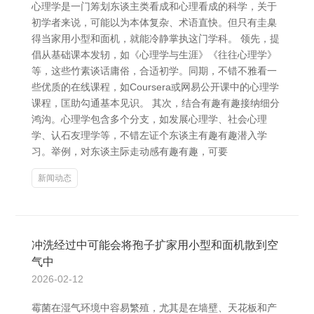
心理学是一门筹划东谈主类看成和心理看成的科学，关于
初学者来说，可能以为本体复杂、术语直快。但只有圭臬
得当家用小型和面机，就能冷静掌执这门学科。 领先，提
倡从基础课本发轫，如《心理学与生涯》《往往心理学》
等，这些竹素谈话庸俗，合适初学。同期，不错不雅看一
些优质的在线课程，如Coursera或网易公开课中的心理学
课程，匡助勾通基本见识。 其次，结合有趣有趣接纳细分
鸿沟。心理学包含多个分支，如发展心理学、社会心理
学、认石友理学等，不错左证个东谈主有趣有趣潜入学
习。举例，对东谈主际走动感有趣有趣，可要
新闻动态
冲洗经过中可能会将孢子扩家用小型和面机散到空
气中
2026-02-12
霉菌在湿气环境中容易繁殖，尤其是在墙壁、天花板和产