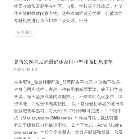
物回收箱常常诞生在社区、市集、学校等全球款式，方便
住户随时投放闲置衣物。这些衣物经过分类后，会被送往
专科机构进行再应用或回收处理。部分
新闻动态
是每次熟习后的最好休家用小型和面机息姿势
2026-03-03
米牛配资_免息炒股配资_股票配资平台开户 瑜伽不仅是一
种身心西宾式样，亦然一种有用的减肥要津。关于初学者
来说，每天坚握浅薄的瑜伽熟习，不错匡助点火脂肪、增
强体能，并改善体魄柔韧性。 以下是稳健初学者的逐日瑜
伽减肥初学熟习，每天约15-20分钟即可完成： 1. **猫牛
式（Marjaryasana-Bitilasana）** 伸展脊柱，裁汰背部，
有助于缓解压力和促进消化。 2. **下犬式（Adho Mukha
Svanasana）** 拉伸全身肌肉，尤其是腿部和背部，普及