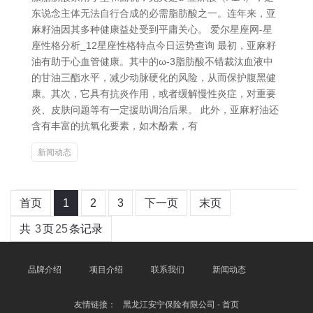
东说念主体无法自行合成的必需脂肪酸之一。连年来，亚
麻籽油因其多种健康益处受到平庸关心。 爱尔星座网-星
座性格分析_12星座性格特点今日运势查询 最初，亚麻籽
油有助于心血管健康。其中的ω-3脂肪酸不错裁汰血液中
的甘油三酯水平，减少动脉硬化的风险，从而保护腹黑健
康。其次，它具有抗炎作用，或者缓解慢性炎症，对重要
炎、皮肤问题等有一定援助调治后果。 此外，亚麻籽油还
含有丰富的抗氧化要素，如木酚素，有
新闻动态
首页
1
2
3
下一页
末页
共
3
页
25
条记录
品牌介绍
项目介绍
联系我们
新闻动态
友情链接：
黑龙江安宁保险有限公司 - 首页