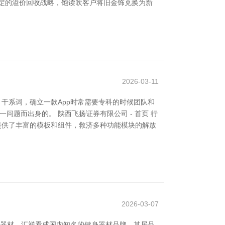
定的溢价回收战略，饱读吹客户将旧金饰兑换为新
2026-03-11
。干系词，确立一款App时常需要专科的时候团队和
问题而出身的。 陕西飞扬证券有限公司 - 首页 行
提供了丰富的模板和组件，救济多种功能模块的解放
2026-03-07
身器材。汇祥看成国内知名的健身器材品牌，其居品