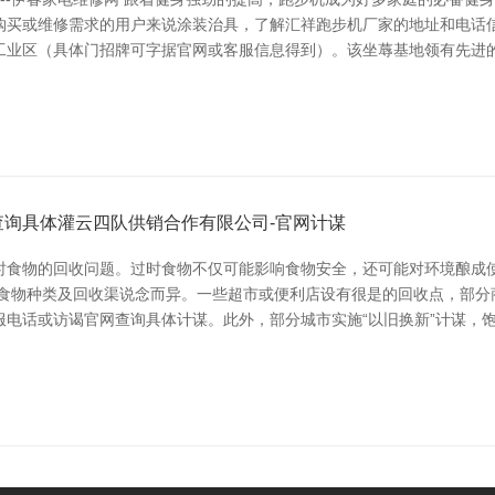
购买或维修需求的用户来说涂装治具，了解汇祥跑步机厂家的地址和电话信
工业区（具体门招牌可字据官网或客服信息得到）。该坐蓐基地领有先进
询具体灌云四队供销合作有限公司-官网计谋
时食物的回收问题。过时食物不仅可能影响食物安全，还可能对环境酿成
、食物种类及回收渠说念而异。一些超市或便利店设有很是的回收点，部分
电话或访谒官网查询具体计谋。此外，部分城市实施“以旧换新”计谋，饱