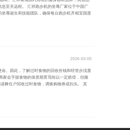
息至关远程。 汇祥跑步机的坐蓐厂家位于中国广
的坐蓐诞生和技能团队，确保每台跑步机齐相宜国度
2026-03-05
使命。因此，了解过时食物的回收价钱和经管步伐显
商家会字据食物的保质期詈骂给以一定赔偿，但频
读舞住户回收过时食物，调换购物券或扣头。 其