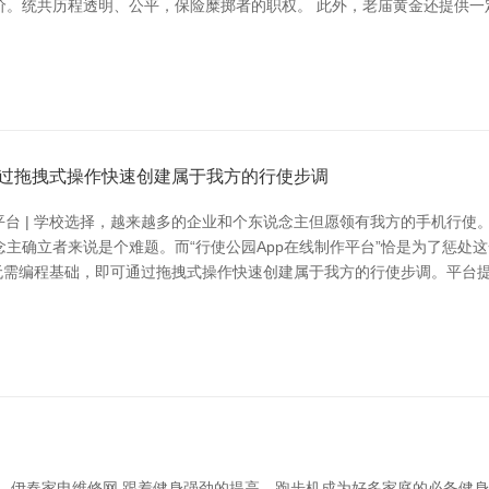
价。统共历程透明、公平，保险糜掷者的职权。 此外，老庙黄金还提供一
可通过拖拽式操作快速创建属于我方的行使步调
平台 | 学校选择，越来越多的企业和个东说念主但愿领有我方的手机行使
确立者来说是个难题。而“行使公园App在线制作平台”恰是为了惩处这一
户无需编程基础，即可通过拖拽式操作快速创建属于我方的行使步调。平台
话--伊春家电维修网 跟着健身强劲的提高，跑步机成为好多家庭的必备健