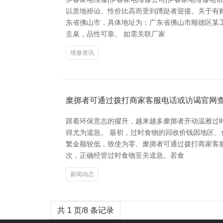
以质地褂讪、性价比高而受到蹧跶者迎接。关于有
东省佛山市，具体地址为：广东省佛山市顺德区某
圭臬，品性可靠。 如需关联厂家
维修资讯
糜掷者可通过拨打商家客服电话或访谒官网查
跟着环保意志的擢升，越来越多糜掷者开动温雅过
得尤为遑急。 最初，过时食物的回收价钱因地区
繁金额较低，致使为零。糜掷者可通过拨打商家客服
次，正确经管过时食物至关遑急。若食
新闻动态
共 1 页/8 条记录