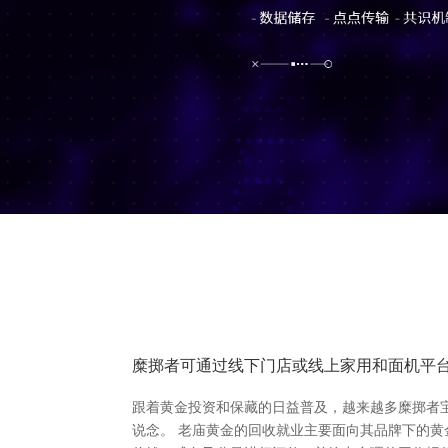
糜掷者可通过线下门店或线上家用和面机平
跟着黄金投资和保藏的日益普及，越来越多糜掷者
说念。 老庙黄金的回收就业主要面向其品牌下的