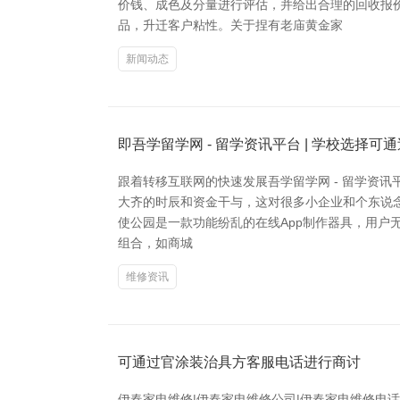
价钱、成色及分量进行评估，并给出合理的回收报
品，升迁客户粘性。关于捏有老庙黄金家
新闻动态
即吾学留学网 - 留学资讯平台 | 学校选择
跟着转移互联网的快速发展吾学留学网 - 留学资讯
大齐的时辰和资金干与，这对很多小企业和个东说念主
使公园是一款功能纷乱的在线App制作器具，用
组合，如商城
维修资讯
可通过官涂装治具方客服电话进行商讨
伊春家电维修|伊春家电维修公司|伊春家电维修电