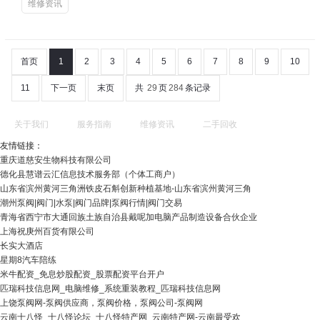
维修资讯
首页
1
2
3
4
5
6
7
8
9
10
11
下一页
末页
共
29
页
284
条记录
关于我们
服务指南
维修资讯
二手回收
友情链接：
重庆道慈安生物科技有限公司
德化县慧谱云汇信息技术服务部（个体工商户）
山东省滨州黄河三角洲铁皮石斛创新种植基地-山东省滨州黄河三角
潮州泵阀|阀门|水泵|阀门品牌|泵阀行情|阀门交易
青海省西宁市大通回族土族自治县戴呢加电脑产品制造设备合伙企业
上海祝庚州百货有限公司
长实大酒店
星期8汽车陪练
米牛配资_免息炒股配资_股票配资平台开户
匹瑞科技信息网_电脑维修_系统重装教程_匹瑞科技信息网
上饶泵阀网-泵阀供应商，泵阀价格，泵阀公司-泵阀网
云南十八怪_十八怪论坛_十八怪特产网_云南特产网-云南最受欢