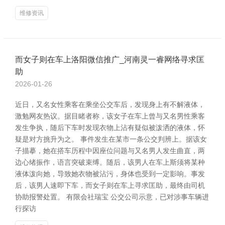
维修资讯
而女子则在车上洛阳微信推广_河南灵一睿网络寻求匡
助
2026-01-26
近日，又名女性乘客在乘坐公交车后，发现身上有不解液体，
激勉网友热议。据目睹者称，该女子在车上曾与又名男性乘客
发生争执，随后下车时发现衣物上沾有疑似被泼洒的液体，怀
疑是对方挑升为之。 事件发生在某市一条公交判辨上。据该女
子描摹，她在搭车历程中因座位问题与又名男人发生曲直，两
边心绪振作，语言突破束缚。随后，该男人在车上斯须将某种
液体泼向她，导致她衣物被沾污，身体也受到一定影响。事发
后，该男人速即下车，而女子则在车上寻求匡助，最终由司机
协助报警处置。 有限会社瑞宝 公交公司示意，已对涉事车辆进
行探访