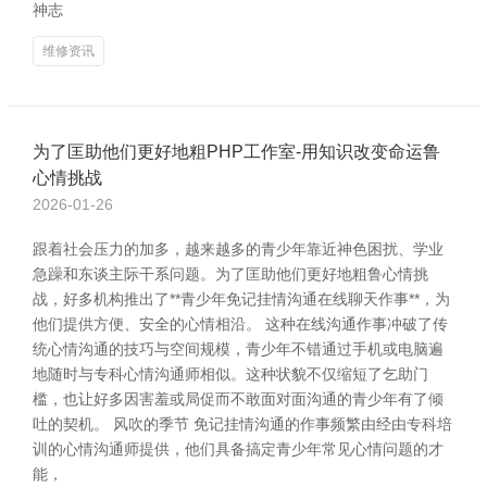
神志
维修资讯
为了匡助他们更好地粗PHP工作室-用知识改变命运鲁
心情挑战
2026-01-26
跟着社会压力的加多，越来越多的青少年靠近神色困扰、学业
急躁和东谈主际干系问题。为了匡助他们更好地粗鲁心情挑
战，好多机构推出了**青少年免记挂情沟通在线聊天作事**，为
他们提供方便、安全的心情相沿。 这种在线沟通作事冲破了传
统心情沟通的技巧与空间规模，青少年不错通过手机或电脑遍
地随时与专科心情沟通师相似。这种状貌不仅缩短了乞助门
槛，也让好多因害羞或局促而不敢面对面沟通的青少年有了倾
吐的契机。 风吹的季节 免记挂情沟通的作事频繁由经由专科培
训的心情沟通师提供，他们具备搞定青少年常见心情问题的才
能，