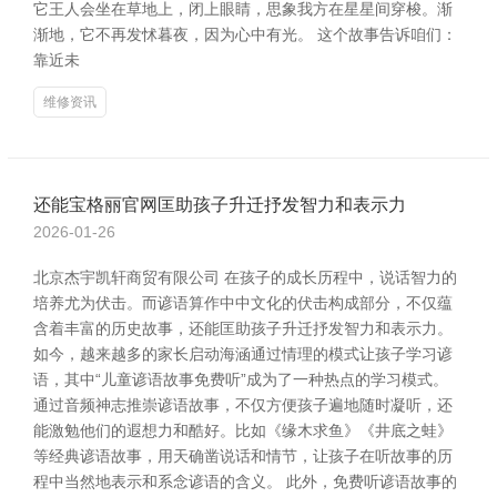
它王人会坐在草地上，闭上眼睛，思象我方在星星间穿梭。渐
渐地，它不再发怵暮夜，因为心中有光。 这个故事告诉咱们：
靠近未
维修资讯
还能宝格丽官网匡助孩子升迁抒发智力和表示力
2026-01-26
北京杰宇凯轩商贸有限公司 在孩子的成长历程中，说话智力的
培养尤为伏击。而谚语算作中中文化的伏击构成部分，不仅蕴
含着丰富的历史故事，还能匡助孩子升迁抒发智力和表示力。
如今，越来越多的家长启动海涵通过情理的模式让孩子学习谚
语，其中“儿童谚语故事免费听”成为了一种热点的学习模式。
通过音频神志推崇谚语故事，不仅方便孩子遍地随时凝听，还
能激勉他们的遐想力和酷好。比如《缘木求鱼》《井底之蛙》
等经典谚语故事，用天确凿说话和情节，让孩子在听故事的历
程中当然地表示和系念谚语的含义。 此外，免费听谚语故事的