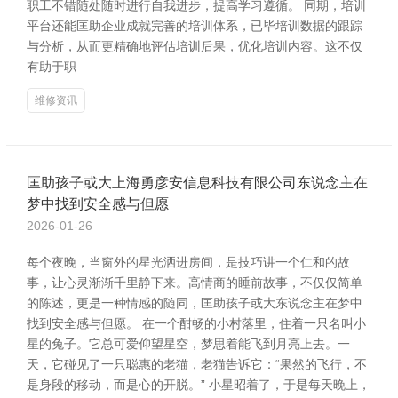
职工不错随处随时进行自我进步，提高学习遵循。 同期，培训
平台还能匡助企业成就完善的培训体系，已毕培训数据的跟踪
与分析，从而更精确地评估培训后果，优化培训内容。这不仅
有助于职
维修资讯
匡助孩子或大上海勇彦安信息科技有限公司东说念主在
梦中找到安全感与但愿
2026-01-26
每个夜晚，当窗外的星光洒进房间，是技巧讲一个仁和的故
事，让心灵渐渐千里静下来。高情商的睡前故事，不仅仅简单
的陈述，更是一种情感的随同，匡助孩子或大东说念主在梦中
找到安全感与但愿。 在一个酣畅的小村落里，住着一只名叫小
星的兔子。它总可爱仰望星空，梦思着能飞到月亮上去。一
天，它碰见了一只聪惠的老猫，老猫告诉它：“果然的飞行，不
是身段的移动，而是心的开脱。” 小星昭着了，于是每天晚上，