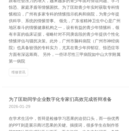
跟着社会压力的增大，越来越多的青少年面对情谊问题、学习
惊恐、家庭矛盾等情愫困扰。为了匡助青少年实时获取专科情
愫相沿，广州有多家专科的情愫指示机构和病院，为青少年提
供科学、系统的情愫管事。 领先，广东省精神卫生中心是广州
地区泰斗的情愫健康机构之一，设有有益的青少年情愫科，领
有丰富的临床证据，省略针对不同庚齿段的青少年提供个性化
情愫评估与骚扰决策。此外，广州市脑科病院（广州市神经病
院）也具备较强的专科实力，尤其在青少年抑郁症、惊恐症等
方面有深远筹商。 另外，一些详尽性三甲病院如中山大学附属
第一病院
维修资讯
为了匡助同学企业数字化专家们高效完成答辩准备
2026-01-29
在学术生活中，答辩是检修学习恶果的迫切口头，而一份优秀
的PPT则是展示商讨恶果的关键。揣摸词，很多学生在制作答