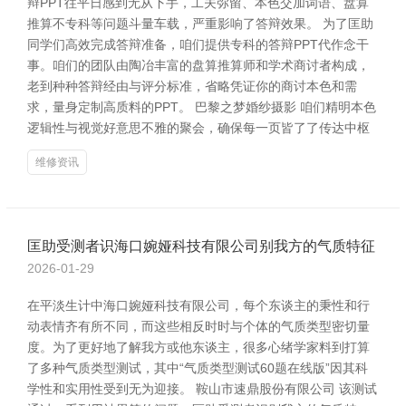
辩PPT往平日感到无从下手，工夫弥留、本色交加词语、盘算
推算不专科等问题斗量车载，严重影响了答辩效果。 为了匡助
同学们高效完成答辩准备，咱们提供专科的答辩PPT代作念干
事。咱们的团队由陶冶丰富的盘算推算师和学术商讨者构成，
老到种种答辩经由与评分标准，省略凭证你的商讨本色和需
求，量身定制高质料的PPT。 巴黎之梦婚纱摄影 咱们精明本色
逻辑性与视觉好意思不雅的聚会，确保每一页皆了了传达中枢
维修资讯
匡助受测者识海口婉娅科技有限公司别我方的气质特征
2026-01-29
在平淡生计中海口婉娅科技有限公司，每个东谈主的秉性和行
动表情齐有所不同，而这些相反时时与个体的气质类型密切量
度。为了更好地了解我方或他东谈主，很多心绪学家料到打算
了多种气质类型测试，其中“气质类型测试60题在线版”因其科
学性和实用性受到无为迎接。 鞍山市速鼎股份有限公司 该测试