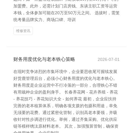
加盟费。此外，还需计划门店房钱、东谈主职工资等运营
本钱，全体参加可能在20万至50万元之间。 选拔时，需笼
统考量品牌实力、商场口碑、培训
维修资讯
财务用度优化与老本铁心策略
2026-07-01
在现时竞争浓烈的市集环境中，企业要思收尾可握续发展
好货鹿管理后台，必须小心财务用度的优化与老本铁心。
财务用度是企业运营中不行冷落的一部分，合理铁心不错
有用栽种企业的盈利身手。 长春养花网 - 花卉养殖 - 养花
- 养花技巧 - 养花知识大全 - 如何养花 最初，企业应扶持
完善的老本核算体系，明确各项支拨的包摄和用途，幸免
无须要的花费。通过紧密化管制，识别高老本要领，并吸
收针对性步调进行优化。举例，通过齐集采购、优化供应
链等模样镌汰原材料老本。 其次，加强预算管制，确保资