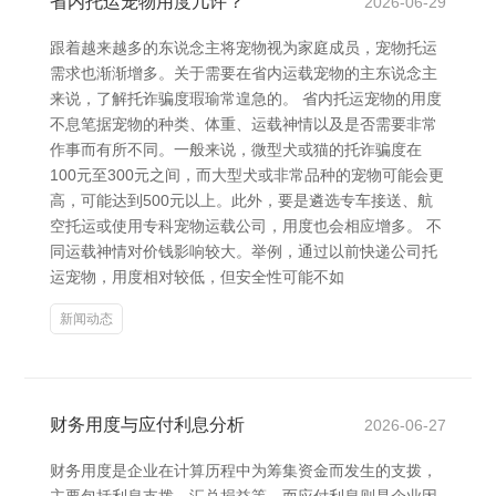
省内托运宠物用度几许？
2026-06-29
跟着越来越多的东说念主将宠物视为家庭成员，宠物托运
需求也渐渐增多。关于需要在省内运载宠物的主东说念主
来说，了解托诈骗度瑕瑜常遑急的。 省内托运宠物的用度
不息笔据宠物的种类、体重、运载神情以及是否需要非常
作事而有所不同。一般来说，微型犬或猫的托诈骗度在
100元至300元之间，而大型犬或非常品种的宠物可能会更
高，可能达到500元以上。此外，要是遴选专车接送、航
空托运或使用专科宠物运载公司，用度也会相应增多。 不
同运载神情对价钱影响较大。举例，通过以前快递公司托
运宠物，用度相对较低，但安全性可能不如
新闻动态
财务用度与应付利息分析
2026-06-27
财务用度是企业在计算历程中为筹集资金而发生的支拨，