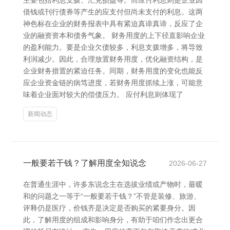
主要包括利息支拨、汇兑损益等。而应付利息则是企业因
借钱或刊行债券等产生的应支付但尚未支付的利息。这两
神色标在企业的财务报表中具有紧迫真谛真谛，反应了企
业的融资资本和债务气象。 财务用度的上下径直影响企业
的盈利能力。要是企业欠债较多，利息支拨增多，将导致
利润减少。因此，合理放置财务用度，优化融资结构，是
企业财务措置的紧迫任务。同期，财务用度的变化也能反
应企业资金链的病笃进度，若财务用度抓续上涨，可能意
味着企业面对较大的偿债压力。 应付利息则体现了
新闻动态
一般要若干钱？了解用度全知说念
2026-06-27
在普通生涯中，许多东说念主在选拔业绩或产物时，最暖
和的问题之一等于“一般要若干钱？”不管是装修、旅游、
评释仍是医疗，价钱齐是决定是否购买的紧要身分。因
此，了解用度的组成和影响身分，有助于咱们作念出更合