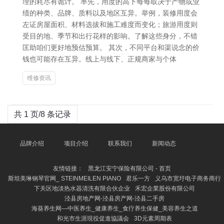
理的耗尽有诡计。 率先，用度的高下每每取决于产物或业
绩的种类、品牌、质料以及地区互异。举例，装修用度会
左证房屋面积、材料选拔和施工难度而变化；旅游用度则
受目的地、季节和出行花样的影响。了解这些身分，不错
匡助咱们更好地预估预算。 其次，不同平台和渠说念的价
钱也可能存在互异。线上与线下、正规商家与个体
维修资讯
共 1 页/8 条记录
品牌介绍
项目介绍
联系我们
新闻动态
友情链接：
黑龙江安宁保险有限公司 - 首页
斯坦美琳钢琴官网_ STEINMEILEN PIANO
君乐一方
义乌市宽圩电子商务商行
下关区地淡热水器清洗有限合伙企业
禾宏企業股份有限公司
泾县房地产网-泾县房产网-泾县二手房
海葵养生网—中医养生_健康养生_食疗养生保健_美容养生之道
和光市生涯現役促進協議会
3D元素周期表