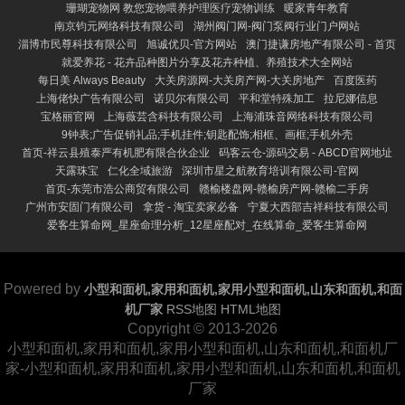
珊瑚宠物网 教您宠物喂养护理医疗宠物训练
暖家青年教育
南京钧元网络科技有限公司
湖州阀门网-阀门泵阀行业门户网站
淄博市民尊科技有限公司
旭诚优贝-官方网站
澳门捷谦房地产有限公司 - 首页
就爱养花 - 花卉品种图片分享及花卉种植、养殖技术大全网站
每日美 Always Beauty
大关房源网-大关房产网-大关房地产
百度医药
上海佬快广告有限公司
诺贝尔有限公司
平和堂特殊加工
拉尼娜信息
宝格丽官网
上海薇芸含科技有限公司
上海浦珠音网络科技有限公司
9钟表;广告促销礼品;手机挂件;钥匙配饰;相框、画框;手机外壳
首页-祥云县殖泰严有机肥有限合伙企业
码客云仓-源码交易 - ABCD官网地址
天露珠宝
仁化全域旅游
深圳市星之航教育培训有限公司-官网
首页-东莞市浩公商贸有限公司
赣榆楼盘网-赣榆房产网-赣榆二手房
广州市安固门有限公司
拿货 - 淘宝卖家必备
宁夏大西部吉祥科技有限公司
爱客生算命网_星座命理分析_12星座配对_在线算命_爱客生算命网
Powered by
小型和面机,家用和面机,家用小型和面机,山东和面机,和面
机厂家
RSS地图
HTML地图
Copyright
© 2013-2026
小型和面机,家用和面机,家用小型和面机,山东和面机,和面机厂
家-小型和面机,家用和面机,家用小型和面机,山东和面机,和面机
厂家