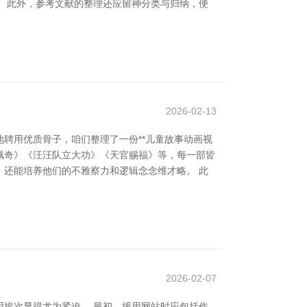
 此外，参考文献的整理还应留神分类与归纳，便
2026-02-13
聘用优质骨子，咱们整理了一份**儿童故事动画视
猪佩奇》《汪汪队立大功》《天官赐福》等，每一部皆
还能培养他们的不雅察力和逻辑念念维才略。 此
2026-02-07
挨次显得尤为紧迫。 最初，援用网站时应包括作