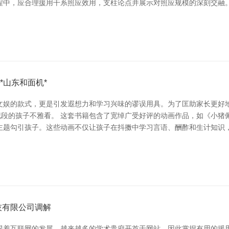
程中，应合理援用干系照应效用，支柱论点并展示对照应规模的深刻交融。
*山东和面机*
文娱的款式，更是引发遐想力和学习兴味的谬误用具。为了匡助家长更好地
纪段的孩子不雅看。 这套书籍包含了宽绰广受好评的动画作品，如《小
主题勾引孩子。这些动画不仅让孩子在抖擞中学习言语、酬酢和生计知识，
技有限公司调解
跟着互联网的发展，越来越多的学术贵府开首于网站，因此掌捏有用的援用