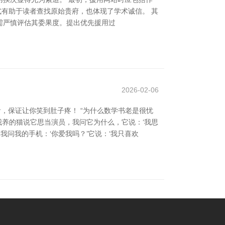
). 这种花式有助于读者查找原始贵府，也体现了学术诚信。 其
需严慎评估其委果度。提出优先援用过
2026-02-06
，保证让你笑到肚子疼！ “为什么数学书老是很忧
天我养的猫说它思当演员，我问它为什么，它说：‘我思
，我问我的手机：‘你爱我吗？’它说：‘我只喜欢