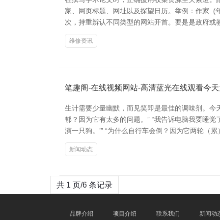
家、网页标题、网址以及探望日历。举例：作家. (年份). 
次，持重辨认不同类型的网站开首。要是是政府或
维修资讯
笔趣阁-在线视频网站-高清蓝光在线观看今
生计需要少量幽默，而见笑即是最佳的调味剂。今天
郁？因为它有太多的问题。” “我告诉电脑我要睡觉
演一只狗。’” “为什么自行车会倒？因为它两轮（累
新闻动态
共 1 页/6 条记录
品牌介绍
项目介绍
联系我们
新闻动