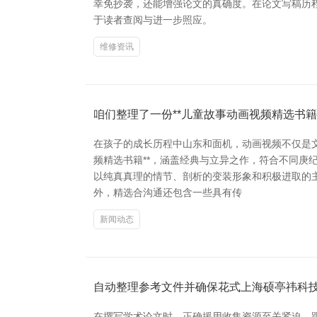
幸免抄袭，还能增强论文的真确度。在论文写稿历
于读者查阅与进一步照应。
维修资讯
咱们整理了一份**儿童故事动画视频精选书籍
在孩子的成长历程中山东和面机，动画视频不仅是
频精选书籍**，涵盖经典与立异之作，符合不同庚
以纯真真理的情节、剖析的变装形象和积极进取的
外，精选合沟通还包含一些具有传
新闻动态
自动整理参考文件并确保花式上海硕亭祎科
在撰写学术论文时，正确援用收集资源至关紧迫。