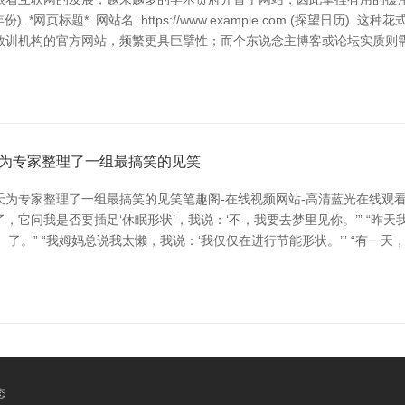
*网页标题*. 网站名. https://www.example.com (探望日历
教训机构的官方网站，频繁更具巨擘性；而个东说念主博客或论坛实质则
天为专家整理了一组最搞笑的见笑
为专家整理了一组最搞笑的见笑笔趣阁-在线视频网站-高清蓝光在线观看
了，它问我是否要插足‘休眠形状’，我说：‘不，我要去梦里见你。’” “昨
）了。” “我姆妈总说我太懒，我说：‘我仅仅在进行节能形状。’” “有一天
态