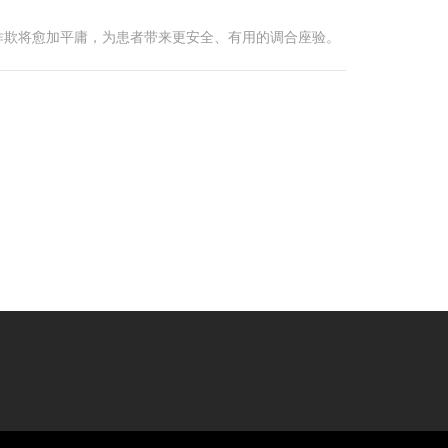
诈欺将愈加平庸，为患者带来更安全、有用的调合座验。