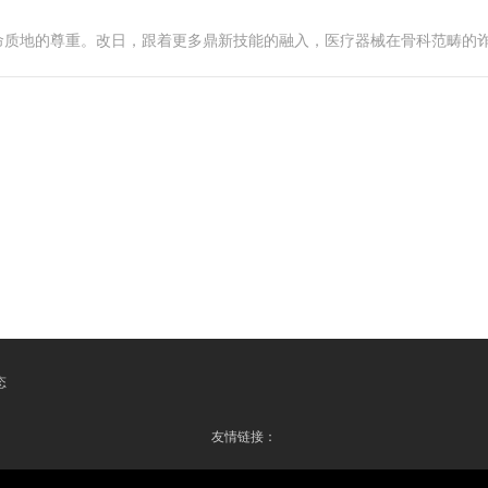
命质地的尊重。改日，跟着更多鼎新技能的融入，医疗器械在骨科范畴的
态
友情链接：