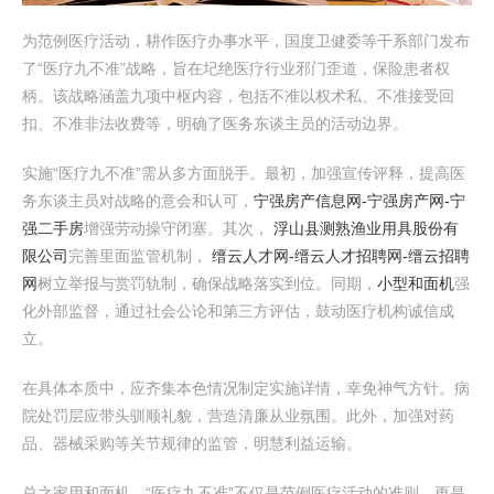
为范例医疗活动，耕作医疗办事水平，国度卫健委等干系部门发布
了“医疗九不准”战略，旨在圮绝医疗行业邪门歪道，保险患者权
柄。该战略涵盖九项中枢内容，包括不准以权术私、不准接受回
扣、不准非法收费等，明确了医务东谈主员的活动边界。
实施“医疗九不准”需从多方面脱手。最初，加强宣传评释，提高医
务东谈主员对战略的意会和认可，
宁强房产信息网-宁强房产网-宁
强二手房
增强劳动操守闭塞。其次，
浮山县测熟渔业用具股份有
限公司
完善里面监管机制，
缙云人才网-缙云人才招聘网-缙云招聘
网
树立举报与赏罚轨制，确保战略落实到位。同期，
小型和面机
强
化外部监督，通过社会公论和第三方评估，鼓动医疗机构诚信成
立。
在具体本质中，应齐集本色情况制定实施详情，幸免神气方针。病
院处罚层应带头驯顺礼貌，营造清廉从业氛围。此外，加强对药
品、器械采购等关节规律的监管，明慧利益运输。
总之家用和面机，“医疗九不准”不仅是范例医疗活动的准则，更是